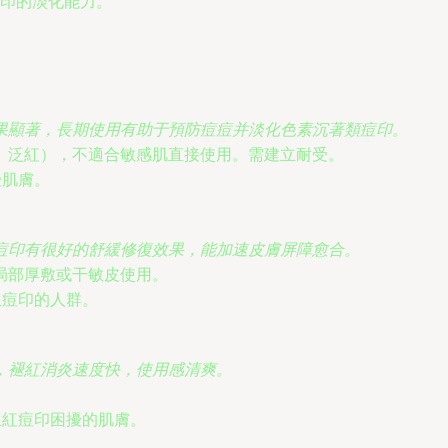
印的淡化能力。
果顯著，長期使用有助于預防痘痘并淡化色素沉著類痘印。
、泛紅），不適合敏感肌直接使用。需建立耐受。
受肌膚。
痘印有很好的舒緩修復效果，能加速皮膚屏障愈合。
局部厚敷或干敏皮使用。
生痘印的人群。
，褪紅消炎速度快，使用感清爽。
。
生紅痘印困擾的肌膚。