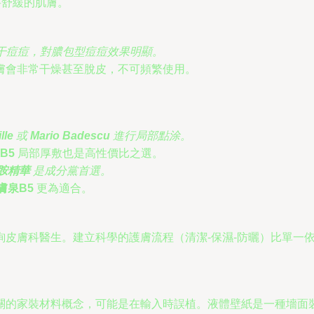
要舒緩的肌膚。
強力收干痘痘，對膿包型痘痘效果明顯。
膚會非常干燥甚至脫皮，不可頻繁使用。
。
lle
或
Mario Badescu
進行局部點涂。
B5
局部厚敷也是高性價比之選。
煙酰胺精華
是成分黨首選。
膚泉B5
更為適合。
皮膚科醫生。建立科學的護膚流程（清潔-保濕-防曬）比單一
關的家裝材料概念，可能是在輸入時誤植。液體壁紙是一種墻面