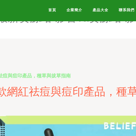
男士资源网站-影音AV天堂-影
首頁
企業簡介
產品大全
聯系我們
V最新资源站-影音va资源站-
紅祛痘與痘印產品，種草與拔草指南
8款網紅祛痘與痘印產品，種