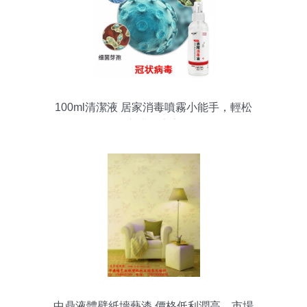
100ml清潔液 居家消毒噴霧小能手，輕松
守護健康家
中鼎液體壁紙墻藝漆 價格低利潤高，市場