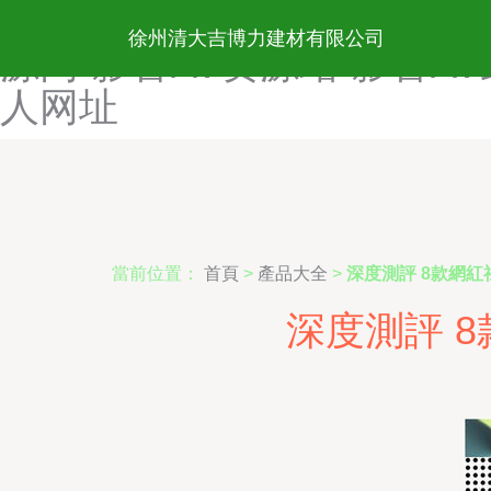
影音AV成人资源网-影音av
徐州清大吉博力建材有限公司
源网-影音AV资源站-影音A
人网址
當前位置：
首頁
>
產品大全
>
深度測評 8款網
深度測評 