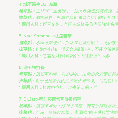
4. 城野醫生EGF精華
種草點
：主打EGF生長因子，能高效促進皮膚修復，
拔草點
：價格昂貴，對單純痘痘和普通痘印的針對性
*
適用人群
：預算充足，有痘坑或醫美后需要強化修
5. Kate Somerville祛痘精華
種草點
：水粉分離設計，點涂在紅腫痘痘上，消炎收干
拔草點
：刺激性較強，僅適合局部點涂，不能全臉使
*
適用人群
：急需應對偶爾爆發的大紅腫痘的人群。
6. 獅王祛痘膏
種草點
：溫和不刺激，對初期的、未發出來的閉口粉
拔草點
：對于已經發炎的紅腫痘效果較慢，長期使用
*
適用人群
：輕度痘痘肌，常生閉口的人群。
7. Dr.Jart+蒂佳婷積雪草修復精華
種草點
：積雪草成分主打舒緩維穩，能有效減輕痘痘
拔草點
：作為一款修復精華，其“戰痘”的主動攻擊性