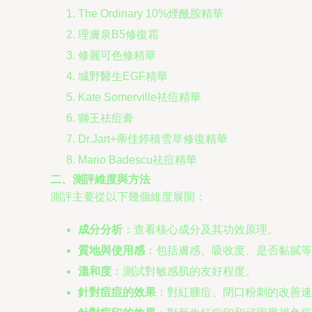
The Ordinary 10%煙酰胺精華
理膚泉B5修復霜
修麗可色修精華
城野醫生EGF精華
Kate Somerville祛痘精華
獅王祛痘膏
Dr.Jart+蒂佳婷積雪草修復精華
Mario Badescu祛痘精華
二、測評維度與方法
測評主要從以下幾個維度展開：
成分分析
：查看核心成分及其功效原理。
質地與使用感
：包括膚感、吸收度、是否黏膩等
溫和度
：測試對敏感肌的友好程度。
針對痘痘的效果
：對紅腫痘、閉口粉刺的改善速