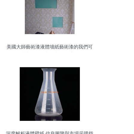
美國大師藝術漆液體墻紙藝術漆的我們可
以上門施工定金十元-淘寶網
深度解析液體壁紙 信息圖鑒與市場采購指