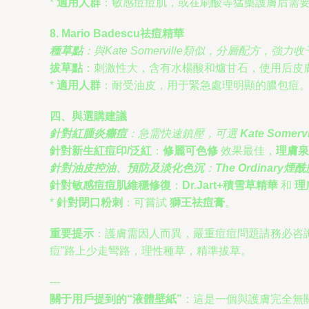
*
適用人群
：敏感痘痘肌，或在刷酸等猛藥護膚后需
8. Mario Badescu祛痘精華
種草點
：與Kate Somerville類似，分層配方，
拔草點
：刺激性大，含有水楊酸和爐甘石，使用后皮
*
適用人群
：耐受油皮，用于緊急處理明顯的膿包痘
四、與選購建議
針對紅腫炎癥痘
：急需快速鎮壓，可選
Kate Somervi
針對新生紅痘印/泛紅
：
修麗可色修
效果最佳，
理膚泉
針對油皮控油、預防及淡化色沉
：
The Ordinary
針對敏感痘痘肌維穩修復
：
Dr.Jart+積雪草精華
和
理
*
針對閉口粉刺
：可嘗試
獅王祛痘膏
。
重要提示
：護膚需因人而異，嚴重痘痘問題請務必咨詢
痘”路上少走彎路，理性種草，精準拔草。
---
關于用戶提到的“液體壁紙”
：這是一個與護膚完全無