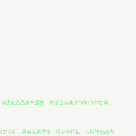
依賴祛痘產品更為重要。希望這份測評能幫助你在“戰
裝飾涂料，具有圖案豐富、環保等特點，但與祛痘護膚