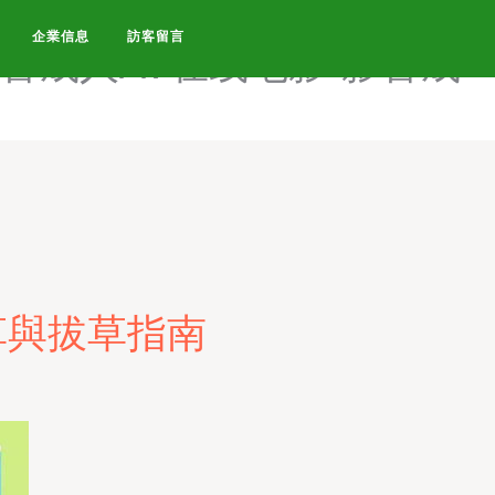
音av天堂资源-影音AV在线资
企業信息
訪客留言
影音成人AV在线电影-影音成
草與拔草指南