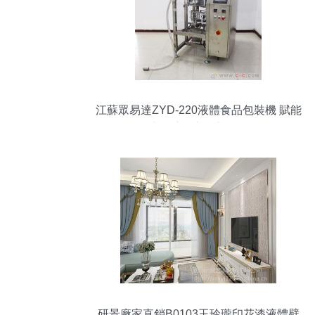
江蘇眾易達ZYD-220液體食品包裝機 賦能
液體壁紙市場新發展
研景廠家直銷B0103玉玲瓏印花漆液體壁