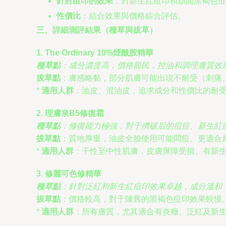
針對痘印的效果
：對新生紅痘印和頑固黑褐色痘
性價比
：結合效果與價格綜合評估。
三、詳細測評結果（種草與拔草）
1. The Ordinary 10%煙酰胺精華
種草點
：成分濃度高，價格親民，控油和調理膚質效
拔草點
：膚感略黏，部分肌膚可能出現不耐受（刺痛
*
適用人群
：油皮、混油皮，追求成分和性價比的耐
2. 理膚泉B5修復霜
種草點
：修復能力極強，對于擠破后的痘痘、新生紅
拔草點
：質地厚重，油皮全臉使用可能悶痘。更適合
*
適用人群
：干性至中性肌膚，皮膚屏障受損、有新
3. 修麗可色修精華
種草點
：針對泛紅和新生紅痘印效果卓越，成分溫和
拔草點
：價格較高，對于陳舊的黑褐色痘印效果較慢
*
適用人群
：所有膚質，尤其適合有炎癥、泛紅及新